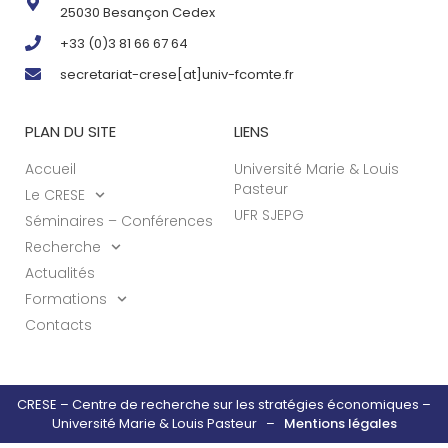
25030 Besançon Cedex
+33 (0)3 81 66 67 64
secretariat-crese[at]univ-fcomte.fr
PLAN DU SITE
LIENS
Accueil
Université Marie & Louis
Pasteur
Le CRESE
UFR SJEPG
Séminaires – Conférences
Recherche
Actualités
Formations
Contacts
CRESE – Centre de recherche sur les stratégies économiques –
Université Marie & Louis Pasteur –
Mentions légales