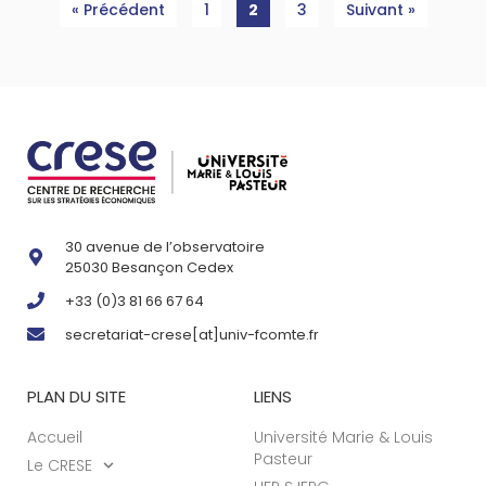
« Précédent
1
2
3
Suivant »
30 avenue de l’observatoire
25030 Besançon Cedex
+33 (0)3 81 66 67 64
secretariat-crese[at]univ-fcomte.fr
PLAN DU SITE
LIENS
Accueil
Université Marie & Louis
Pasteur
Le CRESE