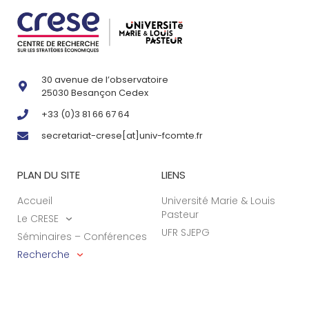
30 avenue de l’observatoire
25030 Besançon Cedex
+33 (0)3 81 66 67 64
secretariat-crese[at]univ-fcomte.fr
PLAN DU SITE
LIENS
Accueil
Université Marie & Louis
Pasteur
Le CRESE
UFR SJEPG
Séminaires – Conférences
Recherche
Actualités
Formations
Contacts