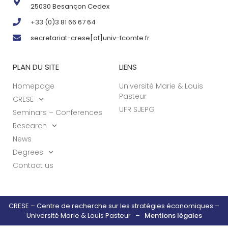
25030 Besançon Cedex
+33 (0)3 81 66 67 64
secretariat-crese[at]univ-fcomte.fr
PLAN DU SITE
LIENS
Homepage
Université Marie & Louis
Pasteur
CRESE
UFR SJEPG
Seminars – Conferences
Research
News
Degrees
Contact us
CRESE – Centre de recherche sur les stratégies économiques –
Université Marie & Louis Pasteur –
Mentions légales