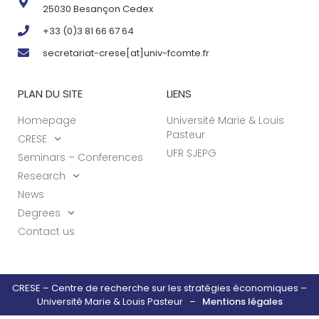
25030 Besançon Cedex
+33 (0)3 81 66 67 64
secretariat-crese[at]univ-fcomte.fr
PLAN DU SITE
LIENS
Homepage
Université Marie & Louis
Pasteur
CRESE
UFR SJEPG
Seminars – Conferences
Research
News
Degrees
Contact us
CRESE – Centre de recherche sur les stratégies économiques –
Université Marie & Louis Pasteur –
Mentions légales