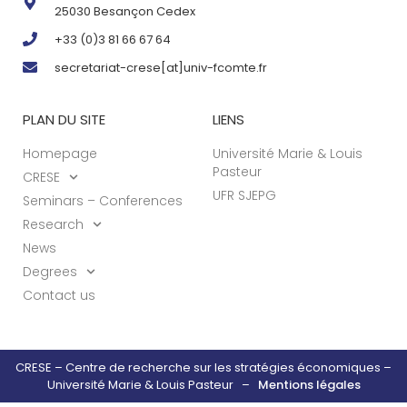
25030 Besançon Cedex
+33 (0)3 81 66 67 64
secretariat-crese[at]univ-fcomte.fr
PLAN DU SITE
LIENS
Homepage
Université Marie & Louis
Pasteur
CRESE
UFR SJEPG
Seminars – Conferences
Research
News
Degrees
Contact us
CRESE – Centre de recherche sur les stratégies économiques –
Université Marie & Louis Pasteur –
Mentions légales