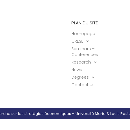
PLAN DU SITE
Homepage
CRESE
Seminars –
Conferences
Research
News
Degrees
Contact us
erche sur les stratégies économiques – Université Marie & Louis Pa