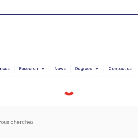
ences
Research
News
Degrees
Contact us
vous cherchez.