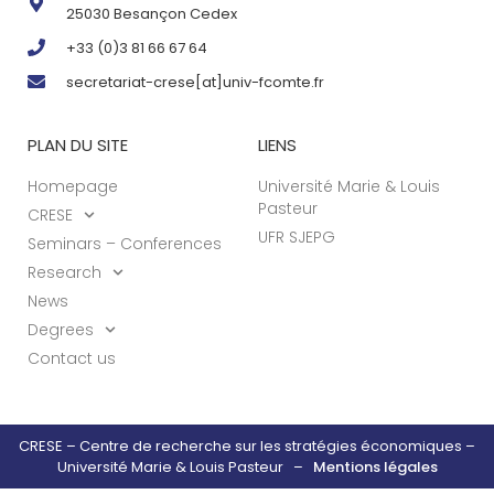
25030 Besançon Cedex
+33 (0)3 81 66 67 64
secretariat-crese[at]univ-fcomte.fr
PLAN DU SITE
LIENS
Homepage
Université Marie & Louis
Pasteur
CRESE
UFR SJEPG
Seminars – Conferences
Research
News
Degrees
Contact us
CRESE – Centre de recherche sur les stratégies économiques –
Université Marie & Louis Pasteur –
Mentions légales