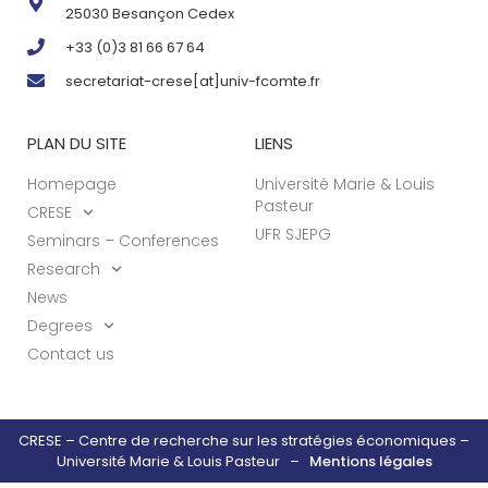
25030 Besançon Cedex
+33 (0)3 81 66 67 64
secretariat-crese[at]univ-fcomte.fr
PLAN DU SITE
LIENS
Homepage
Université Marie & Louis
Pasteur
CRESE
UFR SJEPG
Seminars – Conferences
Research
News
Degrees
Contact us
CRESE – Centre de recherche sur les stratégies économiques –
Université Marie & Louis Pasteur –
Mentions légales