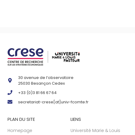
30 avenue de l’observatoire
25030 Besançon Cedex
+33 (0)3 81 66 67 64
secretariat-crese[at]univ-fcomte.fr
PLAN DU SITE
LIENS
Homepage
Université Marie & Louis