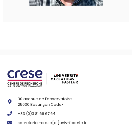
30 avenue de l’observatoire
25030 Besançon Cedex
+33 (0)3 81 66 67 64
secretariat-crese[at]univ-fcomte.fr