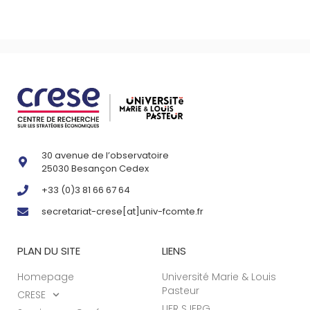
30 avenue de l’observatoire
25030 Besançon Cedex
+33 (0)3 81 66 67 64
secretariat-crese[at]univ-fcomte.fr
PLAN DU SITE
LIENS
Homepage
Université Marie & Louis
Pasteur
CRESE
UFR SJEPG