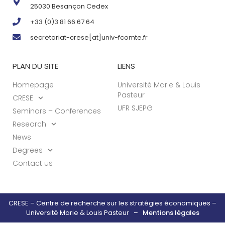
25030 Besançon Cedex
+33 (0)3 81 66 67 64
secretariat-crese[at]univ-fcomte.fr
PLAN DU SITE
LIENS
Homepage
Université Marie & Louis
Pasteur
CRESE
UFR SJEPG
Seminars – Conferences
Research
News
Degrees
Contact us
CRESE – Centre de recherche sur les stratégies économiques –
Université Marie & Louis Pasteur –
Mentions légales