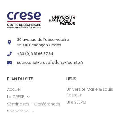
30 avenue de l’observatoire
25030 Besançon Cedex
+33 (0)3 81 66 67 64
secretariat-crese[at]univ-fcomte.fr
PLAN DU SITE
LIENS
Accueil
Université Marie & Louis
Pasteur
Le CRESE
UFR SJEPG
Séminaires – Conférences
Recherche
Actualités
Formations