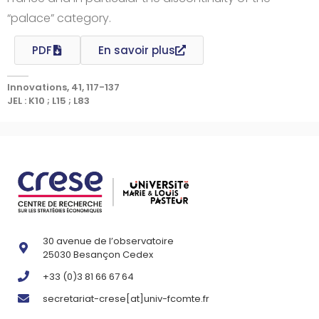
“palace” category.
PDF
En savoir plus
Innovations, 41, 117-137
JEL : K10 ; L15 ; L83
30 avenue de l’observatoire
25030 Besançon Cedex
+33 (0)3 81 66 67 64
secretariat-crese[at]univ-fcomte.fr