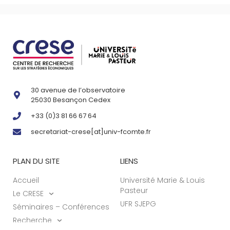
30 avenue de l’observatoire
25030 Besançon Cedex
+33 (0)3 81 66 67 64
secretariat-crese[at]univ-fcomte.fr
PLAN DU SITE
LIENS
Accueil
Université Marie & Louis
Pasteur
Le CRESE
UFR SJEPG
Séminaires – Conférences
Recherche