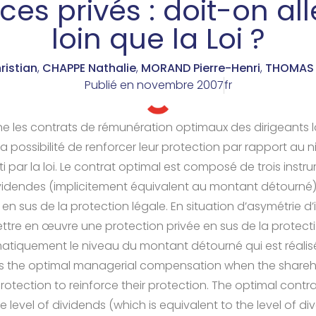
ces privés : doit-on all
loin que la Loi ?
ristian
,
CHAPPE Nathalie
,
MORAND Pierre-Henri
,
THOMAS 
Publié en
novembre 2007
fr
ne les contrats de rémunération optimaux des dirigeants l
la possibilité de renforcer leur protection par rapport au 
 par la loi. Le contrat optimal est composé de trois instrum
videndes (implicitement équivalent au montant détourné) 
 en sus de la protection légale. En situation d’asymétrie d
tre en œuvre une protection privée en sus de la protecti
atiquement le niveau du montant détourné qui est réalisé 
es the optimal managerial compensation when the share
protection to reinforce their protection. The optimal contra
he level of dividends (which is equivalent to the level of di