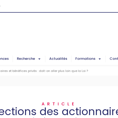
G
ences
Recherche
Actualités
Formations
Cont
ires et bénéfices privés : doit-on aller plus loin que la Loi ?
ARTICLE
ections des actionnair