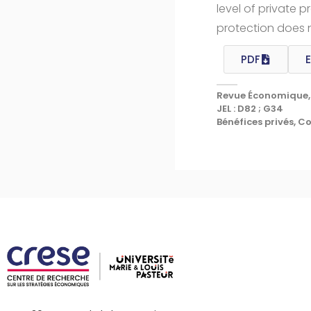
level of private 
protection does n
PDF
E
Revue Économique, 
JEL : D82 ; G34
Bénéfices privés, C