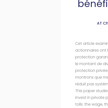
bénéfi
AT Ch
Cet article exami
actionnaires ont 
protection garanti
le montant de di
protection privée
montrons que met
réduit pas systém
This paper studi
invest in private 
tolls: the wage, t