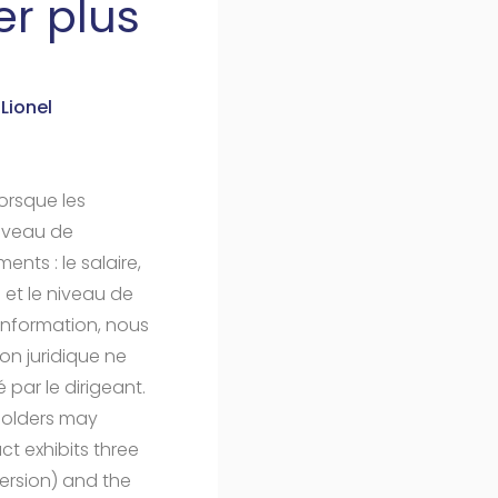
er plus
Lionel
orsque les
niveau de
ents : le salaire,
et le niveau de
’information, nous
on juridique ne
par le dirigeant.
holders may
ct exhibits three
version) and the