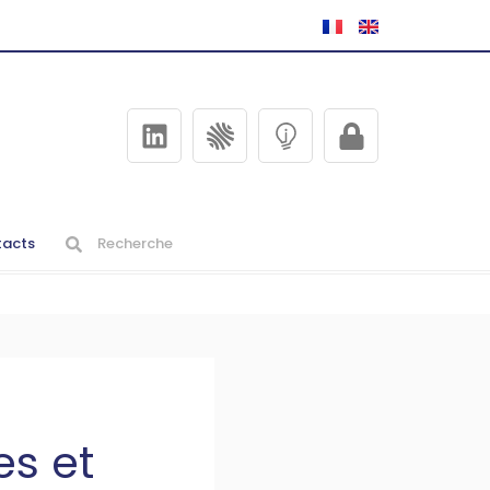
acts
es et