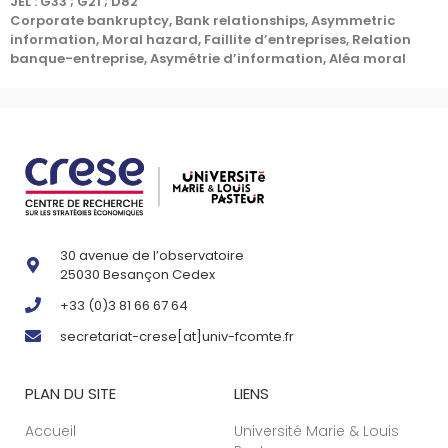
JEL : G33 ; G21 ; D82
Corporate bankruptcy, Bank relationships, Asymmetric
information, Moral hazard, Faillite d’entreprises, Relation
banque-entreprise, Asymétrie d’information, Aléa moral
30 avenue de l’observatoire
25030 Besançon Cedex
+33 (0)3 81 66 67 64
secretariat-crese[at]univ-fcomte.fr
PLAN DU SITE
LIENS
Accueil
Université Marie & Louis