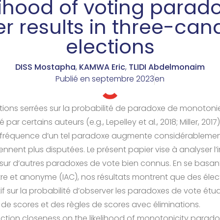
lihood of voting parad
er results in three-can
elections
DISS Mostapha
,
KAMWA Eric
,
TLIDI Abdelmonaim
Publié en
septembre 2023
en
tions serrées sur la probabilité de paradoxe de monotoni
r certains auteurs (e.g., Lepelley et al., 2018; Miller, 2017) .
 fréquence d’un tel paradoxe augmente considérableme
iennent plus disputées. Le présent papier vise à analyser l
 sur d’autres paradoxes de vote bien connus. En se basan
tre et anonyme (IAC), nos résultats montrent que des élec
tif sur la probabilité d’observer les paradoxes de vote étu
 de scores et des règles de scores avec éliminations.
ction closeness on the likelihood of monotonicity parado