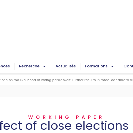
G
ences
Recherche
Actualités
Formations
Cont
tions on the likelihood of voting paradoxes: Further results in three-candidate e
WORKING PAPER
fect of close elections