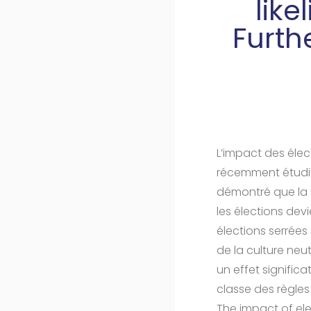
like
Furth
L’impact des élec
récemment étudié pa
démontré que la
les élections dev
élections serrées
de la culture neu
un effet significa
classe des règles
The impact of ele