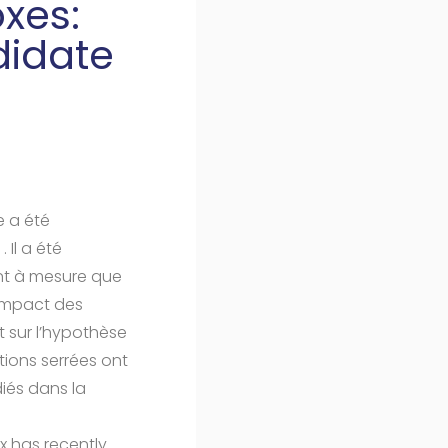
oxes:
didate
e a été
 Il a été
nt à mesure que
’impact des
t sur l’hypothèse
tions serrées ont
diés dans la
x has recently