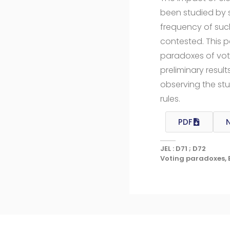
been studied by so
frequency of suc
contested. This 
paradoxes of vot
preliminary result
observing the stu
rules.
PDF
JEL : D71 ; D72
Voting paradoxes, E