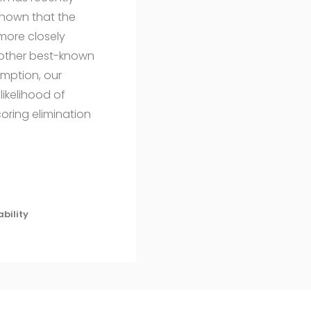
 shown that the
more closely
 other best-known
mption, our
likelihood of
oring elimination
bility