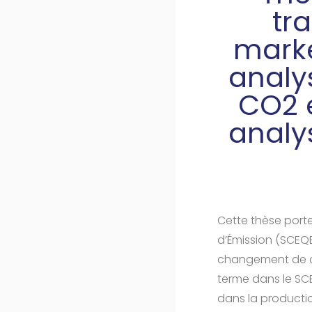
tr
marke
analy
CO2 e
analy
Cette thèse port
d’Émission (SCEQE
changement de co
terme dans le SCE
dans la productio