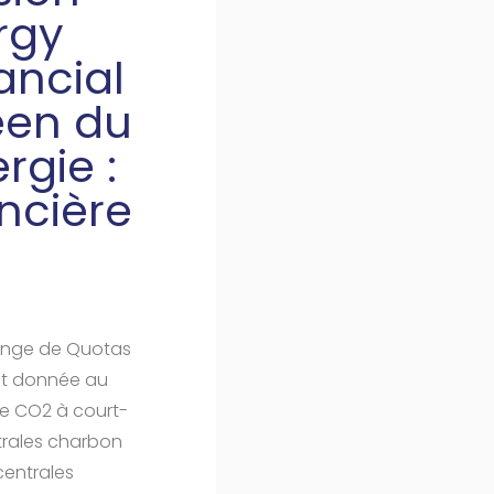
rgy
ancial
éen du
rgie :
ncière
hange de Quotas
est donnée au
de CO2 à court-
trales charbon
centrales