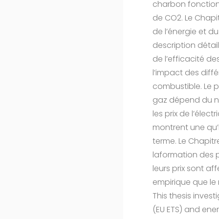
charbon fonctionn
de CO2. Le Chapit
de l’énergie et d
description détai
de l’efficacité d
l’impact des diff
combustible. Le pr
gaz dépend du ni
les prix de l’éle
montrent une qu’il
terme. Le Chapitr
laformation des p
leurs prix sont 
empirique que le
This thesis inve
(EU ETS) and ener