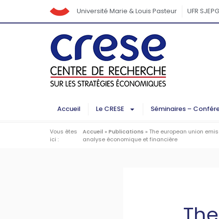
Université Marie & Louis Pasteur
UFR SJEP
Accueil
Le CRESE
Séminaires – Confér
Vous êtes
Accueil
»
Publications
»
The european union emiss
ici :
analyse économique et financière
The