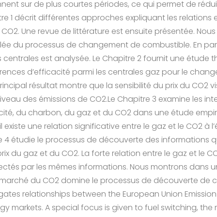
ent sur de plus courtes périodes, ce qui permet de rédui
re 1 décrit différentes approches expliquant les relations
u CO2. Une revue de littérature est ensuite présentée. No
llée du processus de changement de combustible. En partic
es centrales est analysée. Le Chapitre 2 fournit une étude 
érences d’efficacité parmi les centrales gaz pour le cha
incipal résultat montre que la sensibilité du prix du CO2 vi
veau des émissions de CO2.Le Chapitre 3 examine les inte
ctricité, du charbon, du gaz et du CO2 dans une étude empiri
 existe une relation significative entre le gaz et le CO2 à l
e 4 étudie le processus de découverte des informations q
rix du gaz et du CO2. La forte relation entre le gaz et le 
affectés par les mêmes informations. Nous montrons dans 
 marché du CO2 domine le processus de découverte de ce
stigates relationships between the European Union Emissi
gy markets. A special focus is given to fuel switching, the