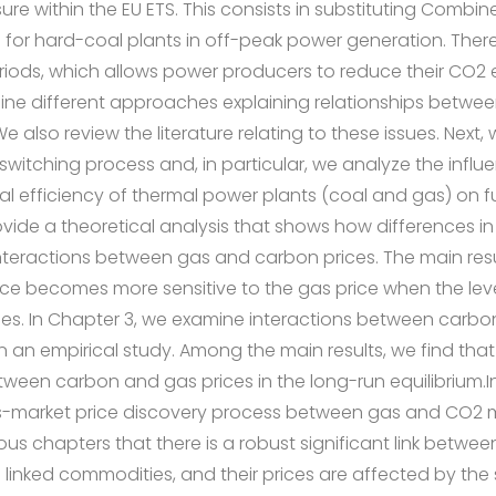
e within the EU ETS. This consists in substituting Combi
 for hard-coal plants in off-peak power generation. Ther
eriods, which allows power producers to reduce their CO2 e
tline different approaches explaining relationships betw
 also review the literature relating to these issues. Next, 
 switching process and, in particular, we analyze the infl
 efficiency of thermal power plants (coal and gas) on fue
vide a theoretical analysis that shows how differences in 
nteractions between gas and carbon prices. The main res
ice becomes more sensitive to the gas price when the lev
ses. In Chapter 3, we examine interactions between carbo
 in an empirical study. Among the main results, we find that
between carbon and gas prices in the long-run equilibrium.
s-market price discovery process between gas and CO2 
vious chapters that there is a robust significant link betw
 linked commodities, and their prices are affected by th