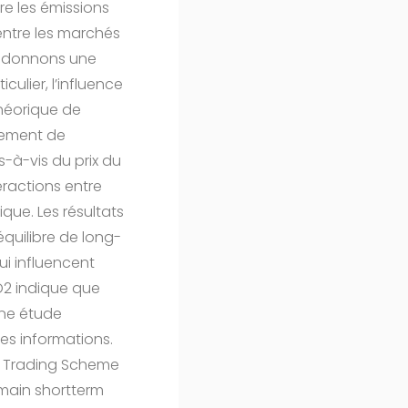
re les émissions
 entre les marchés
us donnons une
ulier, l’influence
théorique de
ngement de
s-à-vis du prix du
ractions entre
que. Les résultats
’équilibre de long-
ui influencent
CO2 indique que
une étude
s informations.
on Trading Scheme
 main shortterm