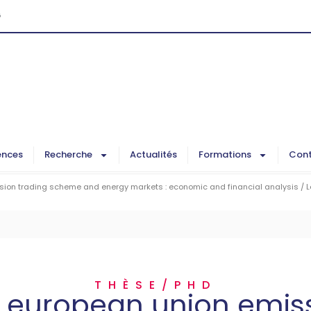
G
ences
Recherche
Actualités
Formations
Cont
ion trading scheme and energy markets : economic and financial analysis / L
THÈSE/PHD
 european union emis