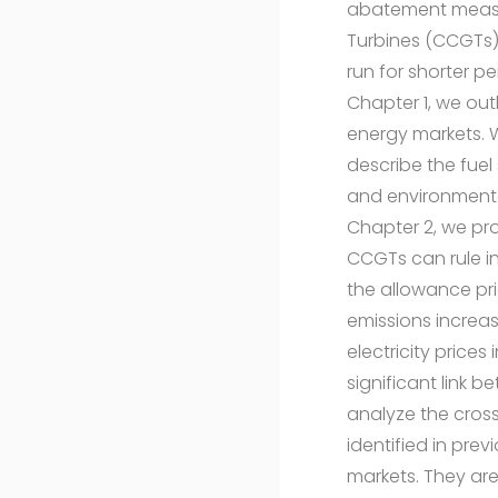
abatement measur
Turbines (CCGTs)
run for shorter p
Chapter 1, we ou
energy markets. We
describe the fuel
and environmental
Chapter 2, we pro
CCGTs can rule i
the allowance pr
emissions increa
electricity prices
significant link 
analyze the cros
identified in pre
markets. They are