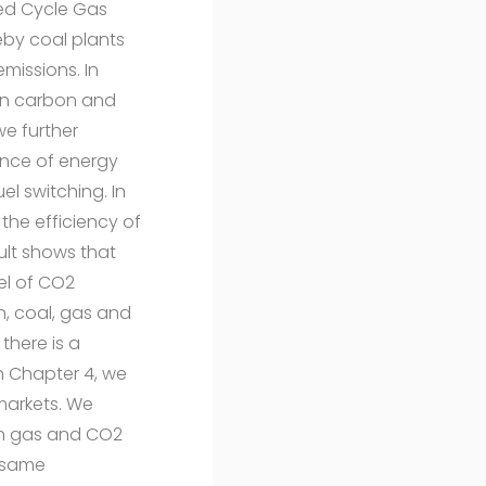
ned Cycle Gas
eby coal plants
missions. In
een carbon and
we further
uence of energy
l switching. In
the efficiency of
ult shows that
el of CO2
n, coal, gas and
 there is a
In Chapter 4, we
markets. We
een gas and CO2
e same