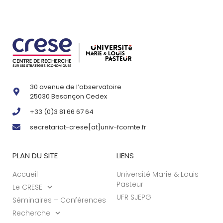
30 avenue de l’observatoire
25030 Besançon Cedex
+33 (0)3 81 66 67 64
secretariat-crese[at]univ-fcomte.fr
PLAN DU SITE
LIENS
Accueil
Université Marie & Louis
Pasteur
Le CRESE
UFR SJEPG
Séminaires – Conférences
Recherche