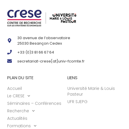
30 avenue de l’observatoire
25030 Besançon Cedex
+33 (0)3 81 66 67 64
secretariat-crese[at]univ-fcomte.fr
PLAN DU SITE
LIENS
Accueil
Université Marie & Louis
Pasteur
Le CRESE
UFR SJEPG
Séminaires – Conférences
Recherche
Actualités
Formations