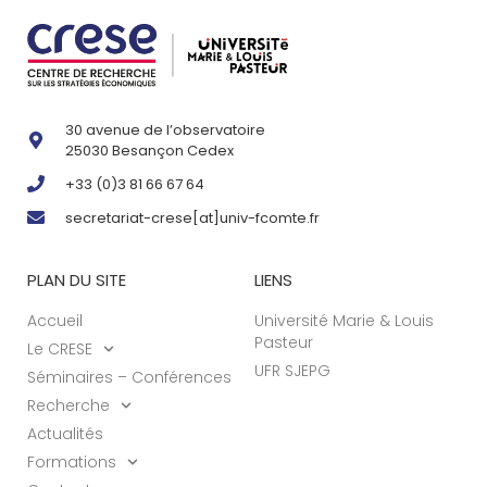
30 avenue de l’observatoire
25030 Besançon Cedex
+33 (0)3 81 66 67 64
secretariat-crese[at]univ-fcomte.fr
PLAN DU SITE
LIENS
Accueil
Université Marie & Louis
Pasteur
Le CRESE
UFR SJEPG
Séminaires – Conférences
Recherche
Actualités
Formations