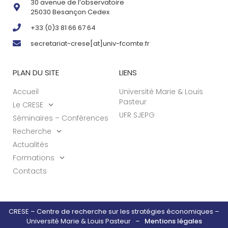
30 avenue de l’observatoire
25030 Besançon Cedex
+33 (0)3 81 66 67 64
secretariat-crese[at]univ-fcomte.fr
PLAN DU SITE
LIENS
Accueil
Université Marie & Louis
Pasteur
Le CRESE
UFR SJEPG
Séminaires – Conférences
Recherche
Actualités
Formations
Contacts
CRESE – Centre de recherche sur les stratégies économiques –
Université Marie & Louis Pasteur –
Mentions légales