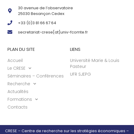
30 avenue de l’observatoire
25030 Besançon Cedex
+33 (0)3 81 66 67 64
secretariat-crese[at]univ-fcomte.fr
PLAN DU SITE
LIENS
Accueil
Université Marie & Louis
Pasteur
Le CRESE
UFR SJEPG
Séminaires – Conférences
Recherche
Actualités
Formations
Contacts
CRESE – Centre de recherche sur les stratégies économiques –