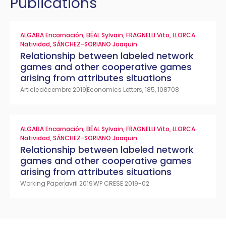
Publications
ALGABA Encarnación
,
BÉAL Sylvain
,
FRAGNELLI Vito
,
LLORCA
Natividad
,
SÁNCHEZ-SORIANO Joaquin
Relationship between labeled network
games and other cooperative games
arising from attributes situations
Article
décembre 2019
Economics Letters, 185, 108708
ALGABA Encarnación
,
BÉAL Sylvain
,
FRAGNELLI Vito
,
LLORCA
Natividad
,
SÁNCHEZ-SORIANO Joaquin
Relationship between labeled network
games and other cooperative games
arising from attributes situations
Working Paper
avril 2019
WP CRESE 2019-02