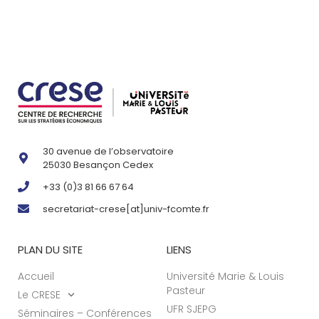
30 avenue de l’observatoire
25030 Besançon Cedex
+33 (0)3 81 66 67 64
secretariat-crese[at]univ-fcomte.fr
PLAN DU SITE
LIENS
Accueil
Université Marie & Louis
Pasteur
Le CRESE
UFR SJEPG
Séminaires – Conférences