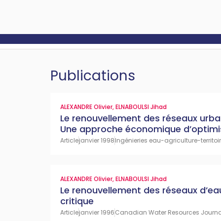
Publications
ALEXANDRE Olivier
,
ELNABOULSI Jihad
Le renouvellement des réseaux urba
Une approche économique d’optimi
Article
janvier 1998
Ingénieries eau-agriculture-territoire
ALEXANDRE Olivier
,
ELNABOULSI Jihad
Le renouvellement des réseaux d’eau
critique
Article
janvier 1996
Canadian Water Resources Journal,