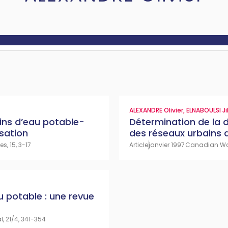
ALEXANDRE Olivier
,
ELNABOULSI J
ins d’eau potable-
Détermination de la 
sation
des réseaux urbains 
s, 15, 3-17
Article
janvier 1997
Canadian Wat
 potable : une revue
 21/4, 341-354