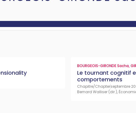
BOURGEOIS-GIRONDE Sacha
,
GI
nsionality
Le tournant cognitif 
comportements
Chapitre/Chapter
septembre 2
Bernard Walliser (dir.), Économi