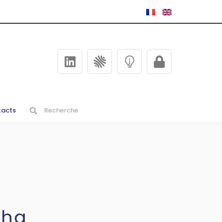
acts
cha