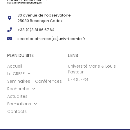
30 avenue de l’observatoire
25030 Besançon Cedex
+33 (0)3 81 66 67 64
secretariat-crese[at]univ-fcomte.fr
PLAN DU SITE
LIENS
Accueil
Université Marie & Louis
Pasteur
Le CRESE
UFR SJEPG
Séminaires – Conférences
Recherche
Actualités
Formations
Contacts