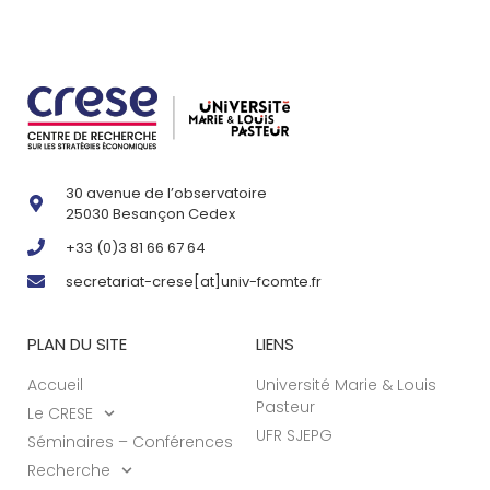
30 avenue de l’observatoire
25030 Besançon Cedex
+33 (0)3 81 66 67 64
secretariat-crese[at]univ-fcomte.fr
PLAN DU SITE
LIENS
Accueil
Université Marie & Louis
Pasteur
Le CRESE
UFR SJEPG
Séminaires – Conférences
Recherche