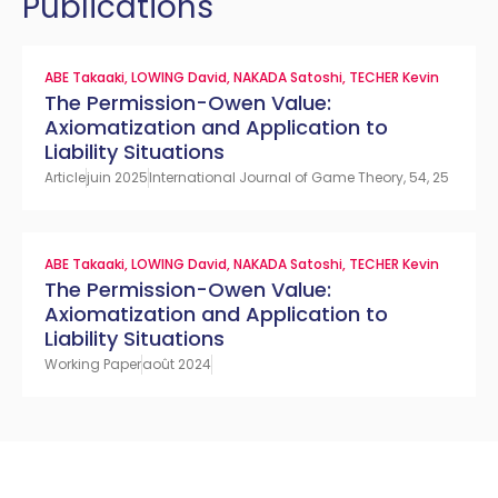
Publications
ABE Takaaki
,
LOWING David
,
NAKADA Satoshi
,
TECHER Kevin
The Permission-Owen Value:
Axiomatization and Application to
Liability Situations
Article
juin 2025
International Journal of Game Theory, 54, 25
ABE Takaaki
,
LOWING David
,
NAKADA Satoshi
,
TECHER Kevin
The Permission-Owen Value:
Axiomatization and Application to
Liability Situations
Working Paper
août 2024