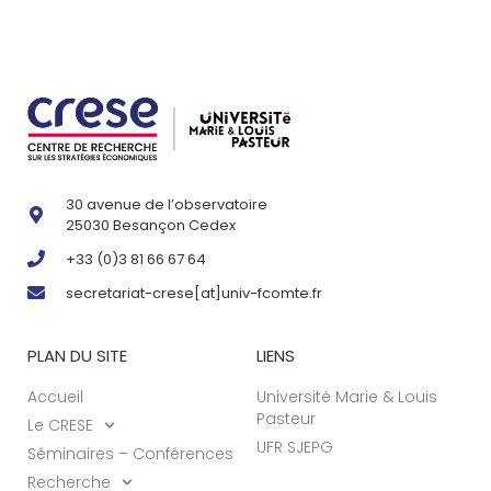
30 avenue de l’observatoire
25030 Besançon Cedex
+33 (0)3 81 66 67 64
secretariat-crese[at]univ-fcomte.fr
PLAN DU SITE
LIENS
Accueil
Université Marie & Louis
Pasteur
Le CRESE
UFR SJEPG
Séminaires – Conférences
Recherche