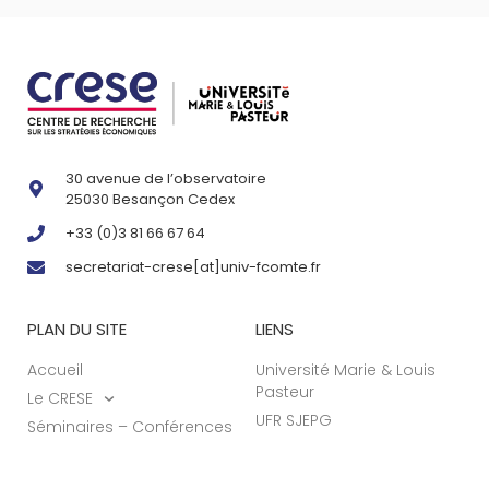
30 avenue de l’observatoire
25030 Besançon Cedex
+33 (0)3 81 66 67 64
secretariat-crese[at]univ-fcomte.fr
PLAN DU SITE
LIENS
Accueil
Université Marie & Louis
Pasteur
Le CRESE
UFR SJEPG
Séminaires – Conférences
Recherche
Actualités