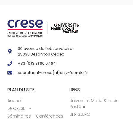
30 avenue de l’observatoire
25030 Besançon Cedex
+33 (0)3 81 66 67 64
secretariat-crese[at]univ-fcomte.fr
PLAN DU SITE
LIENS
Accueil
Université Marie & Louis
Pasteur
Le CRESE
UFR SJEPG
Séminaires – Conférences
Recherche
Actualités