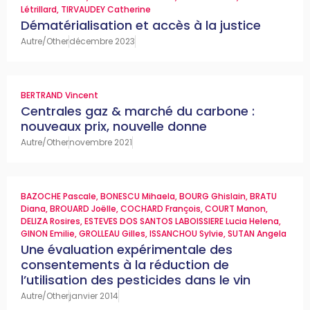
Létrillard
,
TIRVAUDEY Catherine
Dématérialisation et accès à la justice
Autre/Other
décembre 2023
BERTRAND Vincent
Centrales gaz & marché du carbone :
nouveaux prix, nouvelle donne
Autre/Other
novembre 2021
BAZOCHE Pascale
,
BONESCU Mihaela
,
BOURG Ghislain
,
BRATU
Diana
,
BROUARD Joëlle
,
COCHARD François
,
COURT Manon
,
DELIZA Rosires
,
ESTEVES DOS SANTOS LABOISSIERE Lucia Helena
,
GINON Emilie
,
GROLLEAU Gilles
,
ISSANCHOU Sylvie
,
SUTAN Angela
Une évaluation expérimentale des
consentements à la réduction de
l’utilisation des pesticides dans le vin
Autre/Other
janvier 2014