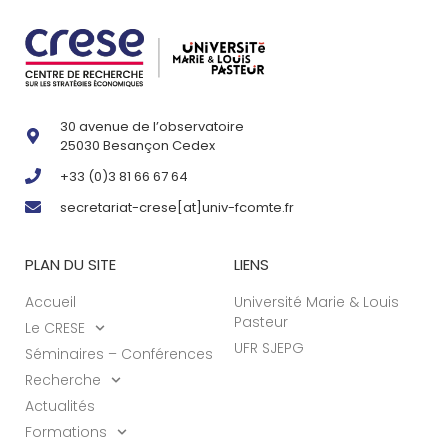
30 avenue de l’observatoire
25030 Besançon Cedex
+33 (0)3 81 66 67 64
secretariat-crese[at]univ-fcomte.fr
PLAN DU SITE
LIENS
Accueil
Université Marie & Louis
Pasteur
Le CRESE
UFR SJEPG
Séminaires – Conférences
Recherche
Actualités
Formations