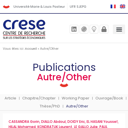
Université Marie & Louis Pasteur
UFR SJEPG
Vous êtes ici :
Accueil
»
Autre/Other
Publications
Autre/Other
Article
Chapitre/Chapter
Working Paper
Ouvrage/Book
Thèse/PhD
Autre/Other
CASSANDRA Gorin
,
DIALLO Abdoul
,
DOIDY Eric
,
EL HASANI Youssef
,
HILAL Mohamed
,
KONDRATUK Laurent
,
LE GALLO Julie
,
PAUL