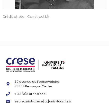
Crédit photo : Constructif.fr
30 avenue de l’observatoire
25030 Besançon Cedex
+33 (0)3 81 66 67 64
secretariat-crese[at]univ-fcomte.fr