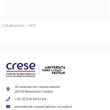
Crédit photo : GATE
30 avenue de l’observatoire
25030 Besançon Cedex
+33 (0)3 81 66 67 64
secretariat-crese[at]univ-fcomte.fr