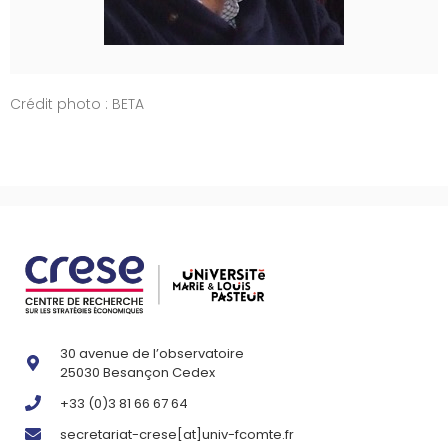
Crédit photo : BETA
30 avenue de l’observatoire
25030 Besançon Cedex
+33 (0)3 81 66 67 64
secretariat-crese[at]univ-fcomte.fr