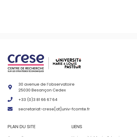
30 avenue de l’observatoire
25030 Besançon Cedex
+33 (0)3 81 66 67 64
secretariat-crese[at]univ-fcomte.fr
PLAN DU SITE
LIENS