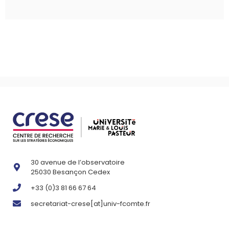
30 avenue de l’observatoire
25030 Besançon Cedex
+33 (0)3 81 66 67 64
secretariat-crese[at]univ-fcomte.fr