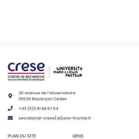
30 avenue de l’observatoire
25030 Besançon Cedex
+33 (0)3 81 66 67 64
secretariat-crese[at]univ-fcomte.fr
PLAN DU SITE
LIENS