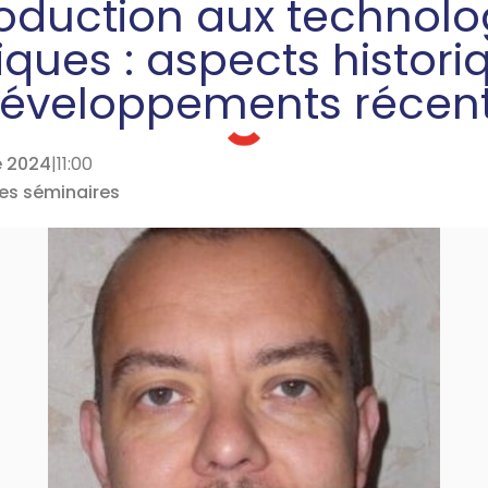
roduction aux technolo
ques : aspects histori
éveloppements récen
e 2024
|
11:00
des séminaires