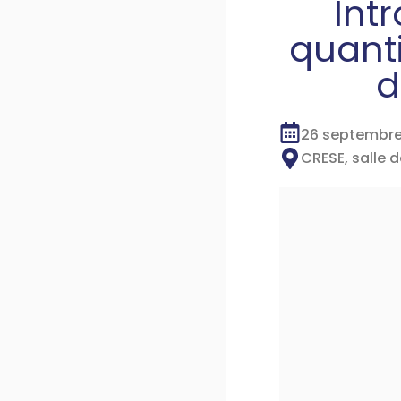
Int
quanti
d
26 septembr
CRESE, salle 