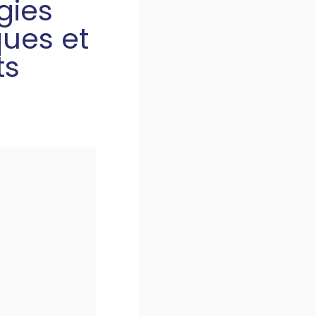
gies
ques et
ts