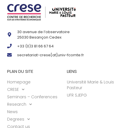
30 avenue de l’observatoire
25030 Besançon Cedex
+33 (0)3 81 66 67 64
secretariat-crese[at]univ-fcomte.fr
PLAN DU SITE
LIENS
Homepage
Université Marie & Louis
Pasteur
CRESE
UFR SJEPG
Seminars – Conferences
Research
News
Degrees
Contact us