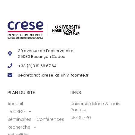
30 avenue de l’observatoire
25030 Besançon Cedex
+33 (0)3 81 66 67 64
secretariat-crese[at]univ-fcomte.fr
PLAN DU SITE
LIENS
Accueil
Université Marie & Louis
Pasteur
Le CRESE
UFR SJEPG
Séminaires – Conférences
Recherche
Actualités