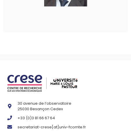
30 avenue de l’observatoire
25030 Besançon Cedex
+33 (0)3 81 66 67 64
secretariat-crese[at]univ-fcomte.fr