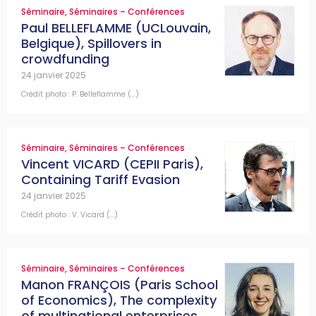
Séminaire
,
Séminaires – Conférences
Paul BELLEFLAMME (UCLouvain,
Belgique), Spillovers in
crowdfunding
24 janvier 2025
Crédit photo : P. Belleflamme (…)
Séminaire
,
Séminaires – Conférences
Vincent VICARD (CEPII Paris),
Containing Tariff Evasion
24 janvier 2025
Crédit photo : V. Vicard (…)
Séminaire
,
Séminaires – Conférences
Manon FRANÇOIS (Paris School
of Economics), The complexity
of multinational enterprises