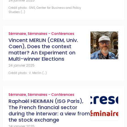
24 janvier 2025
Crédit photo : SNS, Center for Business and Policy
Studies (…)
Séminaire
,
Séminaires – Conférences
Vincent MERLIN (CREM, Univ.
Caen), Does the context
matter? An Experiment on
Multi-winner Elections
24 janvier 2025
Crédit photo : V. Merlin (…)
Séminaire
,
Séminaires – Conférences
Raphaël HEKIMIAN (ISG Paris),
The French financial sector
during the interwar: a view from
the stock exchange
24 janvier 2025