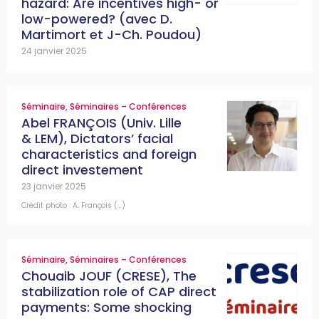
hazard: Are incentives high- or
low-powered? (avec D.
Martimort et J-Ch. Poudou)
24 janvier 2025
Séminaire
,
Séminaires – Conférences
Abel FRANÇOIS (Univ. Lille
& LEM), Dictators’ facial
characteristics and foreign
direct investement
23 janvier 2025
Crédit photo : A. François (…)
Séminaire
,
Séminaires – Conférences
Chouaib JOUF (CRESE), The
stabilization role of CAP direct
payments: Some shocking