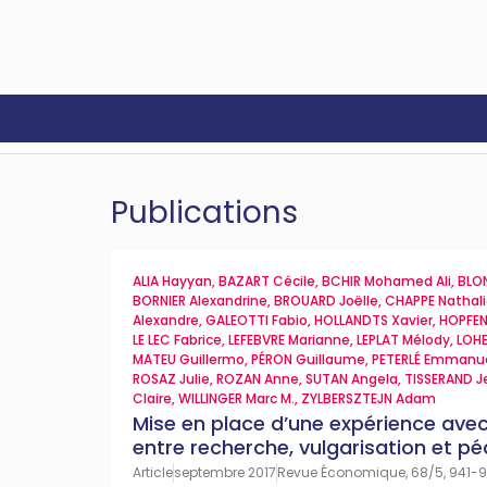
Publications
ALIA Hayyan
,
BAZART Cécile
,
BCHIR Mohamed Ali
,
BLO
BORNIER Alexandrine
,
BROUARD Joëlle
,
CHAPPE Nathal
Alexandre
,
GALEOTTI Fabio
,
HOLLANDTS Xavier
,
HOPFEN
LE LEC Fabrice
,
LEFEBVRE Marianne
,
LEPLAT Mélody
,
LOH
MATEU Guillermo
,
PÉRON Guillaume
,
PETERLÉ Emmanu
ROSAZ Julie
,
ROZAN Anne
,
SUTAN Angela
,
TISSERAND J
Claire
,
WILLINGER Marc M.
,
ZYLBERSZTEJN Adam
Mise en place d’une expérience avec 
entre recherche, vulgarisation et p
Article
septembre 2017
Revue Économique, 68/5, 941-