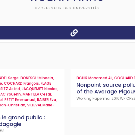
PROFESSEUR DES UNIVERSITÉS
NDEL Serge
,
BONESCU Mihaela
,
BCHIR Mohamed Ali
,
COCHARD F
ie
,
COCHARD François
,
FLAGE
Nonpoint source pollu
SITZ Astrid
,
JACQUEMET Nicolas
,
of the Average Pigou
EAC Youenn
,
MANTILLA Cesar
,
Working Paper
mai 2016
WP CRES
el
,
PETIT Emmanuel
,
RAIBER Eva
,
ean-Christian
,
VILLEVAL Marie-
le grand public :
édagogie
953