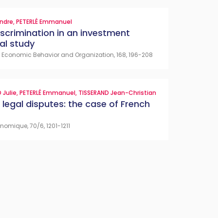
andre
,
PETERLÉ Emmanuel
scrimination in an investment
al study
f Economic Behavior and Organization, 168, 196-208
 Julie
,
PETERLÉ Emmanuel
,
TISSERAND Jean-Christian
 legal disputes: the case of French
omique, 70/6, 1201-1211