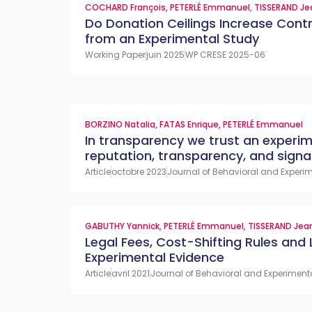
COCHARD François
,
PETERLÉ Emmanuel
,
TISSERAND Je
Do Donation Ceilings Increase Contr
from an Experimental Study
Working Paper
juin 2025
WP CRESE 2025-06
BORZINO Natalia
,
FATAS Enrique
,
PETERLÉ Emmanuel
In transparency we trust an experim
reputation, transparency, and signa
Article
octobre 2023
Journal of Behavioral and Experim
GABUTHY Yannick
,
PETERLÉ Emmanuel
,
TISSERAND Jea
Legal Fees, Cost-Shifting Rules and L
Experimental Evidence
Article
avril 2021
Journal of Behavioral and Experimenta