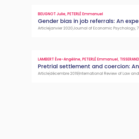
BEUGNOT Julie
,
PETERLÉ Emmanuel
Gender bias in job referrals: An exp
Article
janvier 2020
Journal of Economic Psychology, 7
LAMBERT Ève-Angéline
,
PETERLÉ Emmanuel
,
TISSERAND
Pretrial settlement and coercion: A
Article
décembre 2019
International Review of Law an