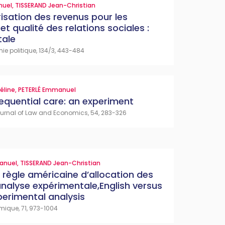
nuel
,
TISSERAND Jean-Christian
sation des revenus pour les
 et qualité des relations sociales :
tale
e politique, 134/3, 443-484
éline
,
PETERLÉ Emmanuel
 sequential care: an experiment
urnal of Law and Economics, 54, 283-326
anuel
,
TISSERAND Jean-Christian
 règle américaine d’allocation des
 analyse expérimentale,English versus
perimental analysis
ique, 71, 973-1004