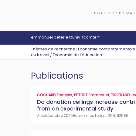
° DIRECTEUR DU MAS
emmanuel.peterle@univ-fcomte.fr
Thèmes de recherche : Économie comportementale /
du travail / Économie de l’éducation
Publications
COCHARD François
,
PETERLÉ Emmanuel
,
TISSERAND Je
Do donation ceilings increase contr
from an experimental study
Article
octobre 2025
Economics Letters, 256, 112586