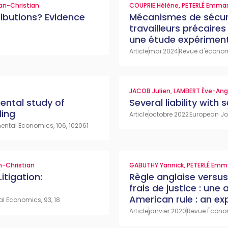
an-Christian
COUPRIE Hélène
,
PETERLÉ Emma
ibutions? Evidence
Mécanismes de sécuri
travailleurs précaires
une étude expérimen
Article
mai 2024
Revue d'économi
JACOB Julien
,
LAMBERT Ève-Ang
ental study of
Several liability with
ling
Article
octobre 2022
European Jo
ental Economics, 106, 102061
n-Christian
GABUTHY Yannick
,
PETERLÉ Emm
itigation:
Règle anglaise versus
frais de justice : une
American rule : an ex
l Economics, 93, 18
Article
janvier 2020
Revue Économ