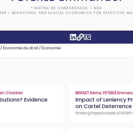
° MAÎTRE DE CONFÉRENCES – HDR
TER « BEHAVIORAL AND DIGITAL ECONOMICS FOR EFFECTIVE M
 Économie du droit / Économie
an-Christian
BRISSET Karine
,
PETERLÉ Emmanu
ibutions? Evidence
Impact of Leniency 
on Cartel Deterrence
Working Paper
octobre 2025
WP 