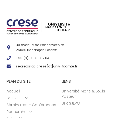
30 avenue de l’observatoire
25030 Besançon Cedex
+33 (0)3 81 66 67 64
secretariat-crese[at]univ-fcomte.fr
PLAN DU SITE
LIENS
Accueil
Université Marie & Louis
Pasteur
Le CRESE
UFR SJEPG
Séminaires – Conférences
Recherche