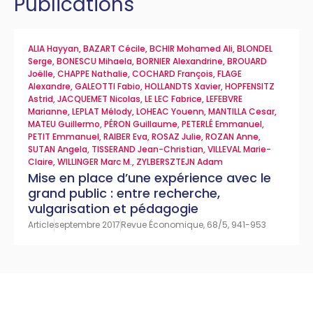
Publications
ALIA Hayyan
,
BAZART Cécile
,
BCHIR Mohamed Ali
,
BLONDEL
Serge
,
BONESCU Mihaela
,
BORNIER Alexandrine
,
BROUARD
Joëlle
,
CHAPPE Nathalie
,
COCHARD François
,
FLAGE
Alexandre
,
GALEOTTI Fabio
,
HOLLANDTS Xavier
,
HOPFENSITZ
Astrid
,
JACQUEMET Nicolas
,
LE LEC Fabrice
,
LEFEBVRE
Marianne
,
LEPLAT Mélody
,
LOHEAC Youenn
,
MANTILLA Cesar
,
MATEU Guillermo
,
PÉRON Guillaume
,
PETERLÉ Emmanuel
,
PETIT Emmanuel
,
RAIBER Eva
,
ROSAZ Julie
,
ROZAN Anne
,
SUTAN Angela
,
TISSERAND Jean-Christian
,
VILLEVAL Marie-
Claire
,
WILLINGER Marc M.
,
ZYLBERSZTEJN Adam
Mise en place d’une expérience avec le
grand public : entre recherche,
vulgarisation et pédagogie
Article
septembre 2017
Revue Économique, 68/5, 941-953